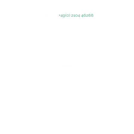
Book a program today!
Call us on
+49(0) 2104 46288
© 2022. All rights reserved. TC Grün-Weiß
Hochdahl e.V.
Impressum
|
Datenschutz