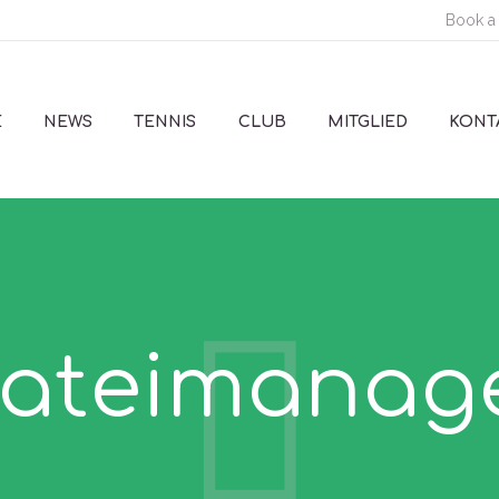
Book a
E
NEWS
TENNIS
CLUB
MITGLIED
KONT
ateimanag