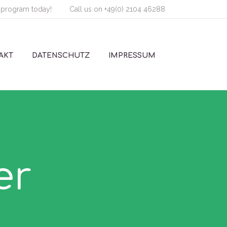
 program today!
Call us on
+49(0) 2104 46288
AKT
DATENSCHUTZ
IMPRESSUM
er