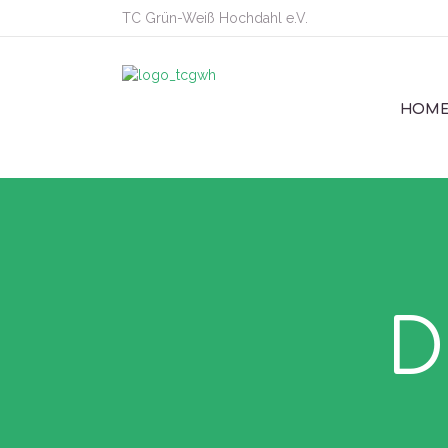
TC Grün-Weiß Hochdahl e.V.
HOM
D