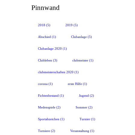
Pinnwand
2018
(5)
2019
(5)
Abschied
(1)
Clubanlage
(5)
Clubanlage 2020
(1)
Clubleben
(3)
clubmeister
(1)
clubmeisterschaften 2020
(1)
corona
(1)
erste Hilfe
(1)
Fichtenbestand
(1)
Jugend
(2)
Medenspiele
(2)
Sommer
(2)
Sportabzeichen
(1)
Turnier
(1)
Turniere
(2)
Veranstaltung
(1)