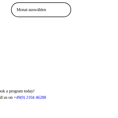
Archiv
ok a program today!
ll us on
+49(0) 2104 46288