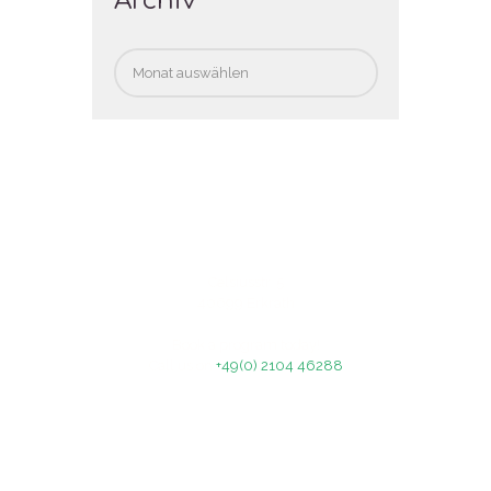
Archiv
Archiv
Celsiusstr. 5
40699 Erkrath
Book a program today!
Call us on
+49(0) 2104 46288