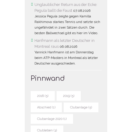
Unglaublicher Return aus der Ecke:
Pegula ballt die Faust
07.08.2026
Jessica Pegula zeigte gegen Kamilla
Rakhimova starkes Tennis und setzte sich
ungefährdet in zwei Sätzen durch. Die
besten Ballwechsel gibt es hier im Video.
Hanfmann als letzter Deutscher in
Montreal raus
06.08.2026
Yannick Hanfmann ist am Donnerstag
beim ATP-Masters in Montreal als letzter
Deutscher ausgeschieden.
Pinnwand
2018
(5)
2019
(5)
Abschied
(1)
Clubanlage
(5)
Clubanlage 2020
(1)
Clubleben
(3)