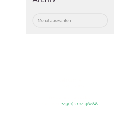
Archiv
Celsiusstr. 5
40699 Erkrath
Book a program today!
Call us on
+49(0) 2104 46288