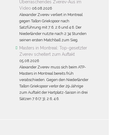
Überraschendes Zverev-Aus im
Video
06.08.2026
Alexander Zverev verliert in Montreal
gegen Tallon Griekspoor nach
Satzführung mit 7:6, 2:6 und 4:6. Der
Niederländer nutzte nach 2:34 Stunden
seinen ersten Matchball zum Sieg.
Masters in Montreal: Top-gesetzter
Zverev scheitert zum Auftakt
05.08.2026
Alexander Zverev muss sich beim ATP-
Masters in Montreal bereits früh
verabschieden. Gegen den Niederländer
Tallon Griekspoor verlor der 29-Jährige
zum Auftakt der Hartplatz-Saison in drei
Sätzen 7:6 (7:3), 2:6, 4:6.