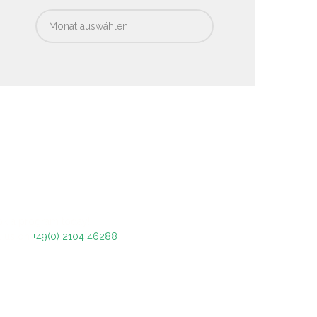
Archiv
k a program today!
l us on
+49(0) 2104 46288