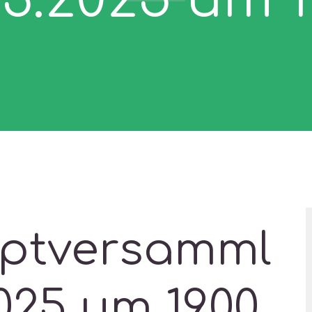
ptversamml
025 um 19.00