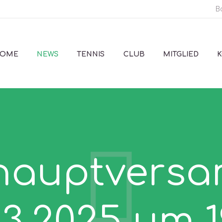
B
OME
NEWS
TENNIS
CLUB
MITGLIED
hauptvers
03.2025 um 1