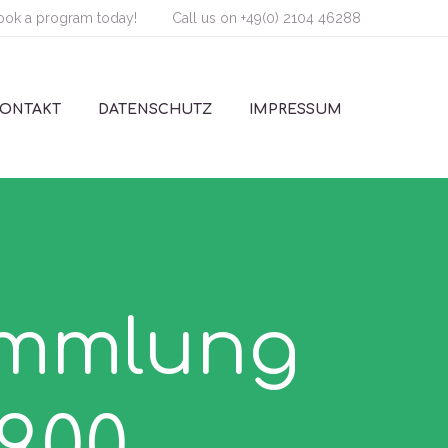
ook a program today!
Call us on
+49(0) 2104 46288
KONTAKT
DATENSCHUTZ
IMPRESSUM
ammlung
9.00