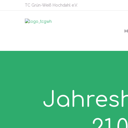
TC Grün-Weiß Hochdahl e.V.
H
Jahres
21.