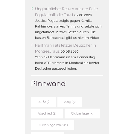
Unglaublicher Return aus der Ecke:
Pegula ballt die Faust
07.08.2026
Jessica Pegula zeigte gegen Kamilla
Rakhimova starkes Tennis und setzte sich
ungefährdet in zwei Sätzen durch. Die
besten Ballwechsel gibt es hier im Video.
Hanfmann als letzter Deutscher in
Montreal raus
06.08.2026
Yannick Hanfmann ist am Donnerstag
beim ATP-Masters in Montreal als letzter
Deutscher ausgeschieden.
Pinnwand
2018
(5)
2019
(5)
Abschied
(1)
Clubanlage
(5)
Clubanlage 2020
(1)