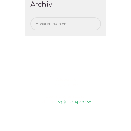
Archiv
Archiv
Celsiusstr. 5
40699 Erkrath
Book a program today!
Call us on
+49(0) 2104 46288