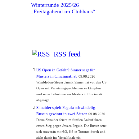
Winterrunde 2025/26
„Freitagabend im Clubhaus“
RSS feed
US Open in Gefahr? Sinner sagt für
Masters in Cincinnati ab
09.08.2026
Wimbledon-Sieger Jannik Sinner hat vor den US
Open mit Verletzungsproblemen zu kämpfen
und seine Teilnahme am Masters in Cincinnati
abgesagt.
Shnaider spielt Pegula schwindelig:
Russin gewinnt in zwei Sätzen
09.08.2026
Diana Shnaider feiert im fünften Anlauf ihren
ersten Sieg gegen Jessica Pegula. Die Russin setzt
sich souverän mit 6:3, 6:3 in Toronto durch und
zieht damit ins Viertelfinale ein.