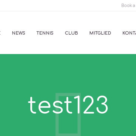
Book a
E
NEWS
TENNIS
CLUB
MITGLIED
KONT
test123