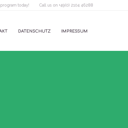
 program today!
Call us on
+49(0) 2104 46288
AKT
DATENSCHUTZ
IMPRESSUM