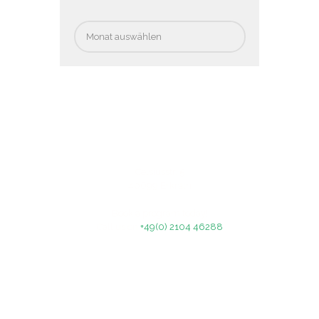
Archiv
Celsiusstr. 5
40699 Erkrath
Book a program today!
Call us on
+49(0) 2104 46288