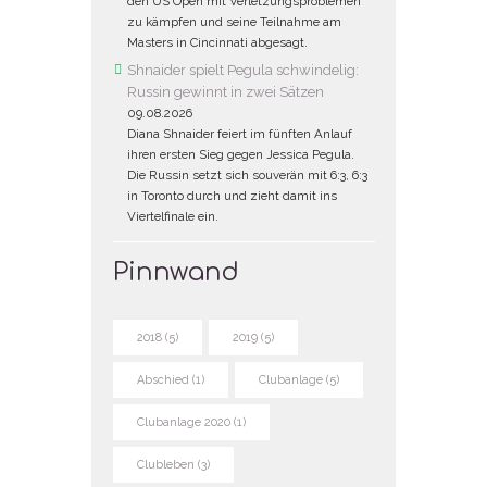
den US Open mit Verletzungsproblemen
zu kämpfen und seine Teilnahme am
Masters in Cincinnati abgesagt.
Shnaider spielt Pegula schwindelig:
Russin gewinnt in zwei Sätzen
09.08.2026
Diana Shnaider feiert im fünften Anlauf
ihren ersten Sieg gegen Jessica Pegula.
Die Russin setzt sich souverän mit 6:3, 6:3
in Toronto durch und zieht damit ins
Viertelfinale ein.
Pinnwand
2018
(5)
2019
(5)
Abschied
(1)
Clubanlage
(5)
Clubanlage 2020
(1)
Clubleben
(3)