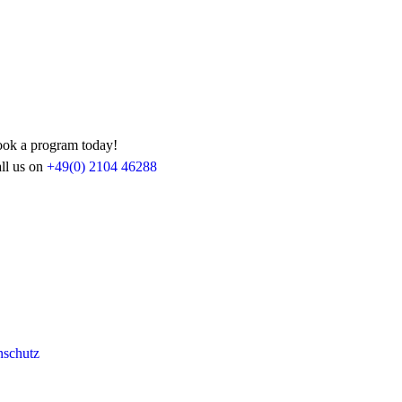
ok a program today!
ll us on
+49(0) 2104 46288
nschutz