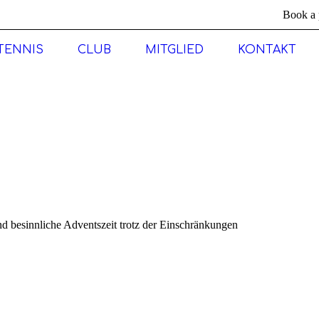
Book a 
TENNIS
CLUB
MITGLIED
KONTAKT
xt item
ue...
d besinnliche Adventszeit trotz der Einschränkungen