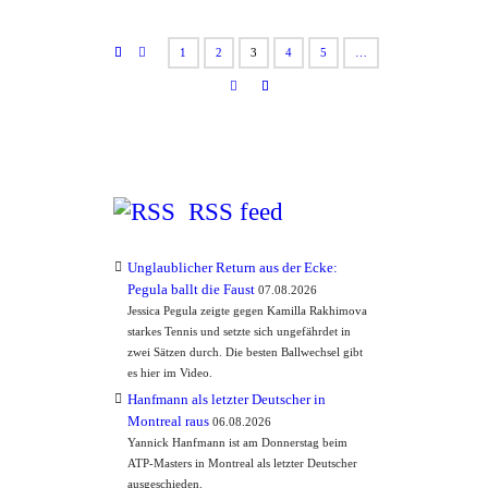
1
2
3
4
5
…
RSS feed
Unglaublicher Return aus der Ecke:
Pegula ballt die Faust
07.08.2026
Jessica Pegula zeigte gegen Kamilla Rakhimova
starkes Tennis und setzte sich ungefährdet in
zwei Sätzen durch. Die besten Ballwechsel gibt
es hier im Video.
Hanfmann als letzter Deutscher in
Montreal raus
06.08.2026
Yannick Hanfmann ist am Donnerstag beim
ATP-Masters in Montreal als letzter Deutscher
ausgeschieden.